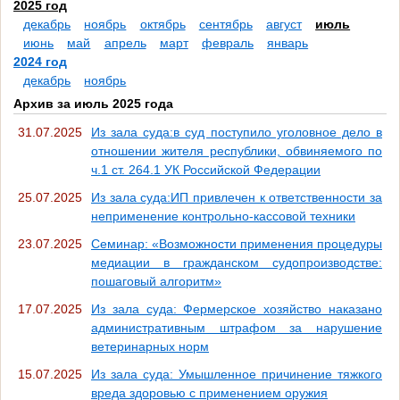
2025 год
декабрь
ноябрь
октябрь
сентябрь
август
июль
июнь
май
апрель
март
февраль
январь
2024 год
декабрь
ноябрь
Архив за июль 2025 года
31.07.2025
Из зала суда:в суд поступило уголовное дело в
отношении жителя республики, обвиняемого по
ч.1 ст. 264.1 УК Российской Федерации
25.07.2025
Из зала суда:ИП привлечен к ответственности за
неприменение контрольно-кассовой техники
23.07.2025
Семинар: «Возможности применения процедуры
медиации в гражданском судопроизводстве:
пошаговый алгоритм»
17.07.2025
Из зала суда: Фермерское хозяйство наказано
административным штрафом за нарушение
ветеринарных норм
15.07.2025
Из зала суда: Умышленное причинение тяжкого
вреда здоровью с применением оружия